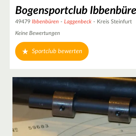
Bogensportclub Ibbenbüren
49479
Ibbenbüren
-
Laggenbeck
- Kreis Steinfurt
Keine Bewertungen
Sportclub bewerten