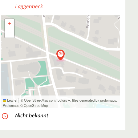
Laggenbeck
+
−
|
Leaflet
© OpenStreetMap contributors ♥,
tiles generated by protomaps
,
Protomaps
©
OpenStreetMap
Nicht bekannt