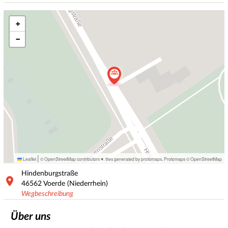
+
−
|
Leaflet
© OpenStreetMap contributors ♥,
tiles generated by protomaps
,
Protomaps
©
OpenStreetMap
Hindenburgstraße
46562
Voerde (Niederrhein)
Wegbeschreibung
Über uns