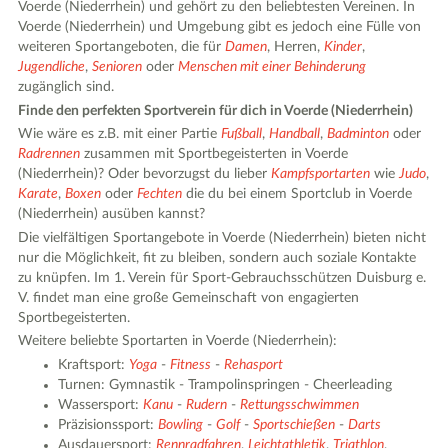
Voerde (Niederrhein) und gehört zu den beliebtesten Vereinen. In
Voerde (Niederrhein) und Umgebung gibt es jedoch eine Fülle von
weiteren Sportangeboten, die für
Damen
, Herren,
Kinder
,
Jugendliche
,
Senioren
oder
Menschen mit einer Behinderung
zugänglich sind.
Finde den perfekten Sportverein für dich in Voerde (Niederrhein)
Wie wäre es z.B. mit einer Partie
Fußball
,
Handball
,
Badminton
oder
Radrennen
zusammen mit Sportbegeisterten in Voerde
(Niederrhein)? Oder bevorzugst du lieber
Kampfsportarten
wie
Judo
,
Karate
,
Boxen
oder
Fechten
die du bei einem Sportclub in Voerde
(Niederrhein) ausüben kannst?
Die vielfältigen Sportangebote in Voerde (Niederrhein) bieten nicht
nur die Möglichkeit, fit zu bleiben, sondern auch soziale Kontakte
zu knüpfen. Im 1. Verein für Sport-Gebrauchsschützen Duisburg e.
V. findet man eine große Gemeinschaft von engagierten
Sportbegeisterten.
Weitere beliebte Sportarten in Voerde (Niederrhein):
Kraftsport:
Yoga
-
Fitness
-
Rehasport
Turnen: Gymnastik - Trampolinspringen - Cheerleading
Wassersport:
Kanu
-
Rudern
-
Rettungsschwimmen
Präzisionssport:
Bowling
-
Golf
-
Sportschießen
-
Darts
Ausdauersport:
Rennradfahren
,
Leichtathletik
,
Triathlon
,