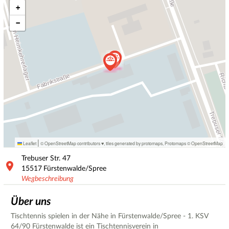
+
−
|
Leaflet
© OpenStreetMap contributors ♥,
tiles generated by protomaps
,
Protomaps
©
OpenStreetMap
Trebuser Str.
47
15517
Fürstenwalde/Spree
Wegbeschreibung
Über uns
Tischtennis spielen in der Nähe in Fürstenwalde/Spree - 1. KSV
64/90 Fürstenwalde ist ein Tischtennisverein in