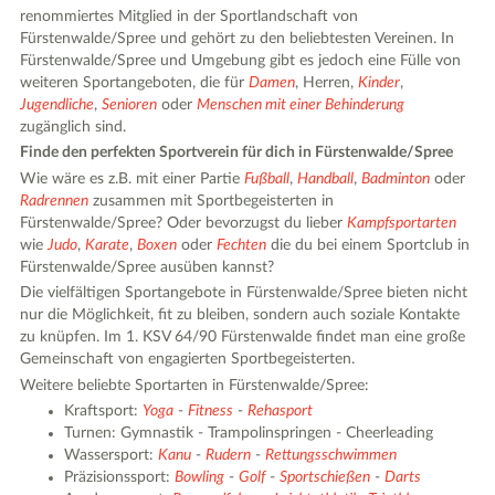
renommiertes Mitglied in der Sportlandschaft von
Fürstenwalde/Spree und gehört zu den beliebtesten Vereinen. In
Fürstenwalde/Spree und Umgebung gibt es jedoch eine Fülle von
weiteren Sportangeboten, die für
Damen
, Herren,
Kinder
,
Jugendliche
,
Senioren
oder
Menschen mit einer Behinderung
zugänglich sind.
Finde den perfekten Sportverein für dich in Fürstenwalde/Spree
Wie wäre es z.B. mit einer Partie
Fußball
,
Handball
,
Badminton
oder
Radrennen
zusammen mit Sportbegeisterten in
Fürstenwalde/Spree? Oder bevorzugst du lieber
Kampfsportarten
wie
Judo
,
Karate
,
Boxen
oder
Fechten
die du bei einem Sportclub in
Fürstenwalde/Spree ausüben kannst?
Die vielfältigen Sportangebote in Fürstenwalde/Spree bieten nicht
nur die Möglichkeit, fit zu bleiben, sondern auch soziale Kontakte
zu knüpfen. Im 1. KSV 64/90 Fürstenwalde findet man eine große
Gemeinschaft von engagierten Sportbegeisterten.
Weitere beliebte Sportarten in Fürstenwalde/Spree:
Kraftsport:
Yoga
-
Fitness
-
Rehasport
Turnen: Gymnastik - Trampolinspringen - Cheerleading
Wassersport:
Kanu
-
Rudern
-
Rettungsschwimmen
Präzisionssport:
Bowling
-
Golf
-
Sportschießen
-
Darts