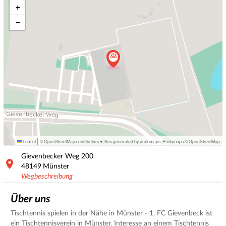
+
−
|
Leaflet
© OpenStreetMap contributors ♥,
tiles generated by protomaps
,
Protomaps
©
OpenStreetMap
Gievenbecker Weg
200
48149
Münster
Wegbeschreibung
Über uns
Tischtennis spielen in der Nähe in Münster - 1. FC Gievenbeck ist
ein Tischtennisverein in Münster. Interesse an einem Tischtennis