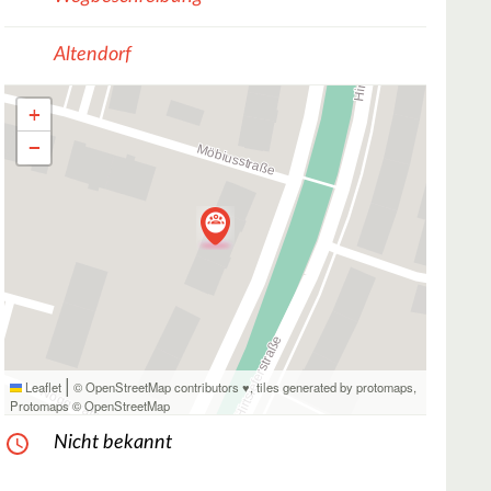
Altendorf
+
−
|
Leaflet
© OpenStreetMap contributors ♥,
tiles generated by protomaps
,
Protomaps
©
OpenStreetMap
Nicht bekannt