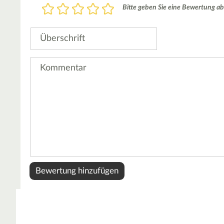
Bewertung
Bitte geben Sie eine Bewertung ab
1
2
3
4
5
Stern
Sterne
Sterne
Sterne
Sterne
Überschrift
Kommentar